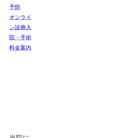
予防
オンライ
ン診療
入
院・手術
料金案内
当院に